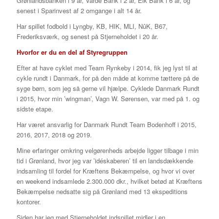
Grønlandsbanken i 9 år, Varde Bank i 2 år, Eik Bank i 6 år, og
senest i Sparinvest af 2 omgange i alt 14 år.
Har spillet fodbold i Lyngby, KB, HIK, MLI, NûK, B67,
Frederiksværk, og senest på Stjerneholdet i 20 år.
Hvorfor er du en del af Styregruppen
Efter at have cyklet med Team Rynkeby i 2014, fik jeg lyst til at
cykle rundt i Danmark, for på den måde at komme tættere på de
syge børn, som jeg så gerne vil hjælpe. Cyklede Danmark Rundt
i 2015, hvor min ’wingman’, Vagn W. Sørensen, var med på 1. og
sidste etape.
Har været ansvarlig for Danmark Rundt Team Bodenhoff i 2015,
2016, 2017, 2018 og 2019.
Mine erfaringer omkring velgørenheds arbejde ligger tilbage i min
tid i Grønland, hvor jeg var ’idéskaberen’ til en landsdækkende
indsamling til fordel for Kræftens Bekæmpelse, og hvor vi over
en weekend indsamlede 2.300.000 dkr., hvilket betød at Kræftens
Bekæmpelse nedsatte sig på Grønland med 13 ekspeditions
kontorer.
Siden har jeg med Stjerneholdet indspillet midler i en