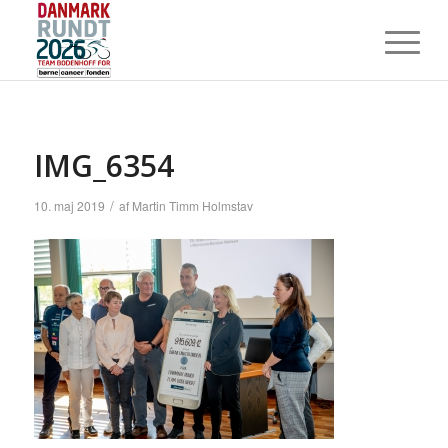
IMG_6354
/
10. maj 2019
af
Martin Timm Holmstav