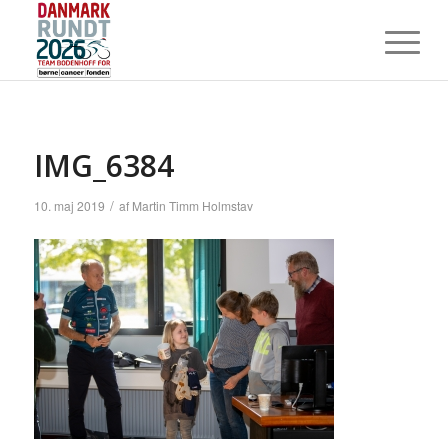
IMG_6384
/
10. maj 2019
af
Martin Timm Holmstav