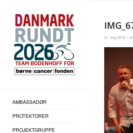
IMG_6
/
31. maj 2019
a
AMBASSADØR
PROTEKTORER
PROJEKTGRUPPE