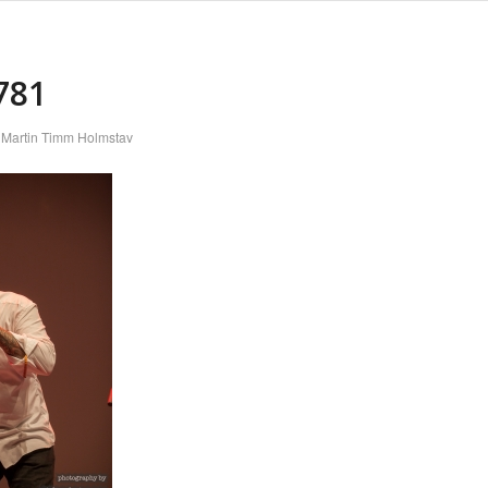
781
f
Martin Timm Holmstav