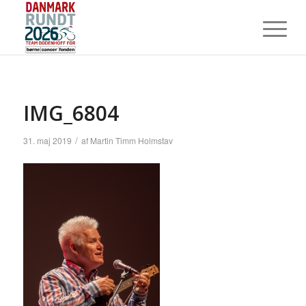
IMG_6804
/
31. maj 2019
af
Martin Timm Holmstav