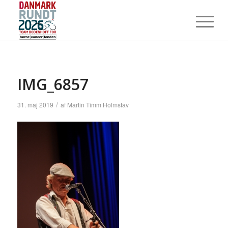
IMG_6857
/
31. maj 2019
af
Martin Timm Holmstav