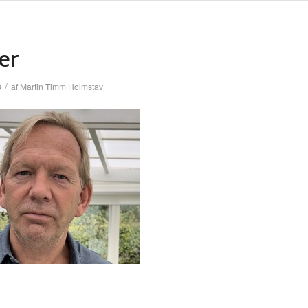
ler
/
3
af
Martin Timm Holmstav