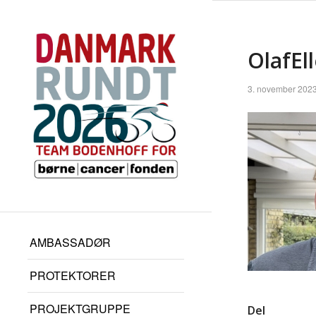
OlafEl
3. november 202
AMBASSADØR
PROTEKTORER
PROJEKTGRUPPE
Del