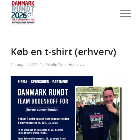
Køb en t-shirt (erhverv)
/
11. august 2021
af
Martin Timm Holmstav