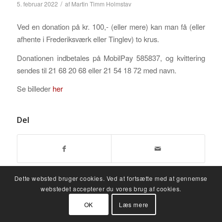
/
5. februar 2022
af
Martin Timm Holmstav
Ved en donation på kr. 100,- (eller mere) kan man få (eller
afhente i Frederiksværk eller Tinglev) to krus.
Donationen indbetales på MobilPay 585837, og kvittering
sendes til 21 68 20 68 eller 21 54 18 72 med navn.
Se billeder
her
Del
Dette websted bruger cookies. Ved at fortsætte med at gennemse
webstedet accepterer du vores brug af cookies.
OK
Læs mere